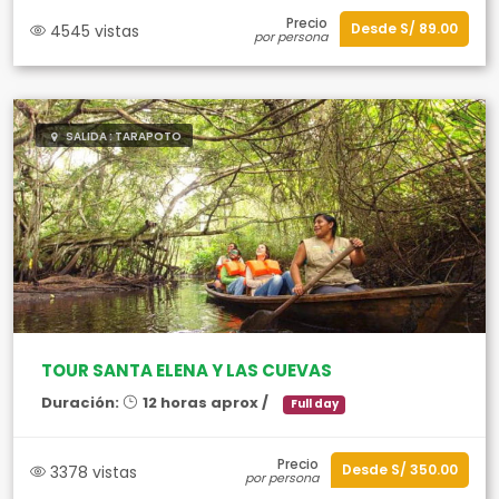
Precio
Desde S/ 89.00
4545 vistas
por persona
SALIDA : TARAPOTO
TOUR SANTA ELENA Y LAS CUEVAS
Duración:
12 horas aprox /
Full day
Precio
Desde S/ 350.00
3378 vistas
por persona