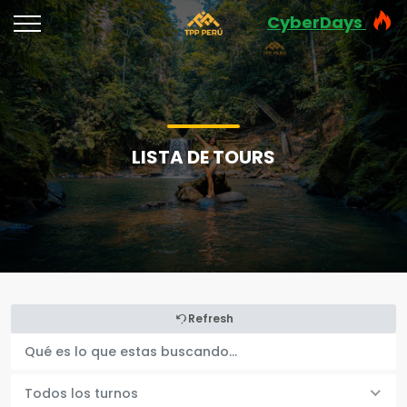
CyberDays
LISTA DE TOURS
Refresh
Todos los turnos