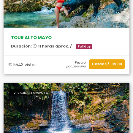
TOUR ALTO MAYO
Duración:
11 horas aprox. /
Full day
Precio
Desde S/ 139.00
5543 vistas
por persona
SALIDA : TARAPOTO