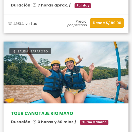
Duración:
7 horas aprox. /
Full day
Precio
Desde S/ 99.00
4934 vistas
por persona
SALIDA : TARAPOTO
TOUR CANOTAJE RIO MAYO
Duración:
3 horas y 30 mins /
Turno Mañana