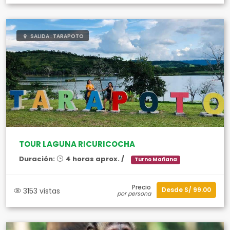
SALIDA : TARAPOTO
TOUR LAGUNA RICURICOCHA
Duración:
4 horas aprox. /
Turno Mañana
Precio
Desde S/ 99.00
3153 vistas
por persona