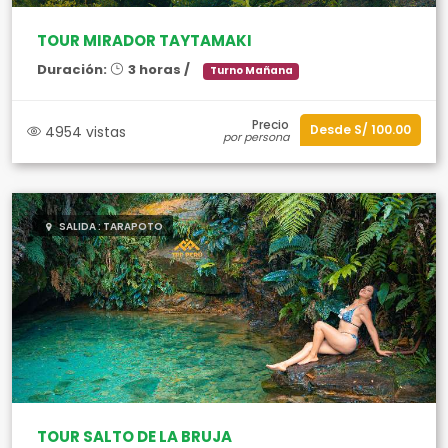
TOUR MIRADOR TAYTAMAKI
Duración:
3 horas /
Turno Mañana
Precio
Desde S/ 100.00
4954 vistas
por persona
SALIDA : TARAPOTO
TOUR SALTO DE LA BRUJA