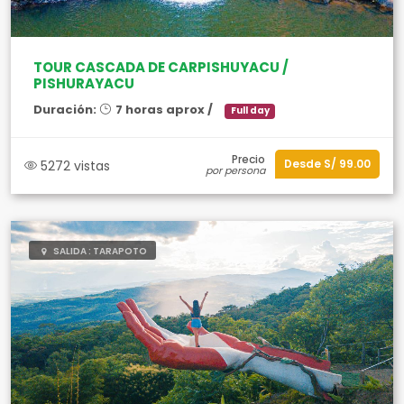
TOUR CASCADA DE CARPISHUYACU /
PISHURAYACU
Duración:
7 horas aprox /
Full day
Precio
Desde S/ 99.00
5272 vistas
por persona
SALIDA : TARAPOTO