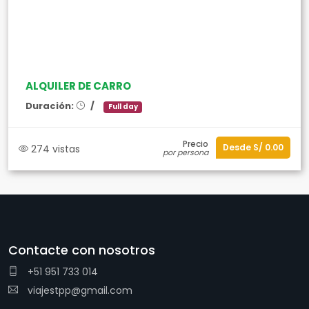
ALQUILER DE CARRO
Duración:
/
Full day
Precio
Desde S/ 0.00
274 vistas
por persona
Contacte con nosotros
+51 951 733 014
viajestpp@gmail.com