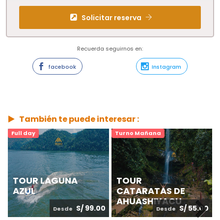
Solicitar reserva
Recuerda seguirnos en:
facebook
Instagram
También te puede interesar :
Full day
Turno Mañana
TOUR LAGUNA
TOUR
AZUL
CATARATAS DE
AHUASHIYACU
S/ 99.00
S/ 55.00
Desde
Desde