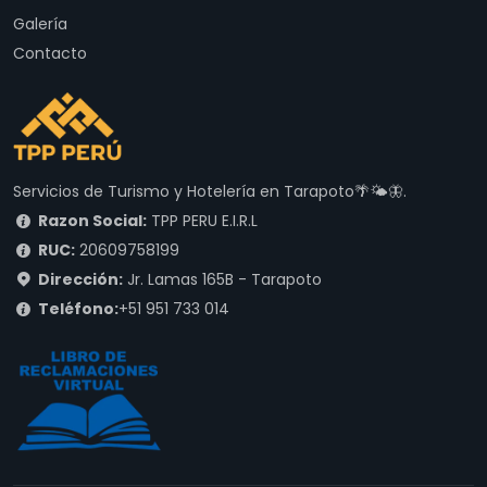
Galería
Contacto
Servicios de Turismo y Hotelería en Tarapoto🌴🌤🦋.
Razon Social:
TPP PERU E.I.R.L
RUC:
20609758199
Dirección:
Jr. Lamas 165B - Tarapoto
Teléfono:
+51 951 733 014