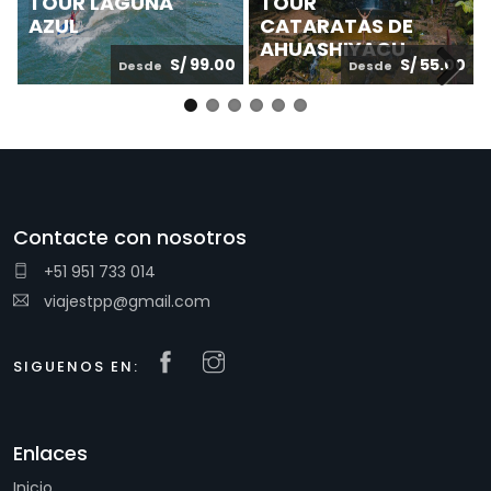
TOUR LAGUNA
TOUR
AZUL
CATARATAS DE
AHUASHIYACU
S/ 99.00
S/ 55.00
Desde
Desde
Next
Contacte con nosotros
+51 951 733 014
viajestpp@gmail.com
SIGUENOS EN:
Enlaces
Inicio