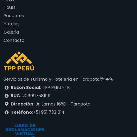
Tours
Paquetes
Hoteles
Galería
Contacto
Servicios de Turismo y Hotelería en Tarapoto🌴🌤🦋.
Razon Social:
TPP PERU E.I.R.L
RUC:
20609758199
Dirección:
Jr. Lamas 165B - Tarapoto
Teléfono:
+51 951 733 014