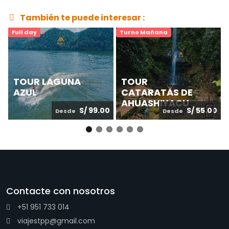
También te puede interesar :
Full day
Turno Mañana
TOUR LAGUNA
TOUR
AZUL
CATARATAS DE
AHUASHIYACU
S/ 99.00
S/ 55.00
Desde
Desde
Next
Contacte con nosotros
+51 951 733 014
viajestpp@gmail.com