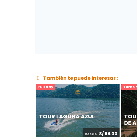
También te puede interesar :
Full day
Turno
TOUR LAGUNA AZUL
TOU
DE 
S/ 99.00
Desde