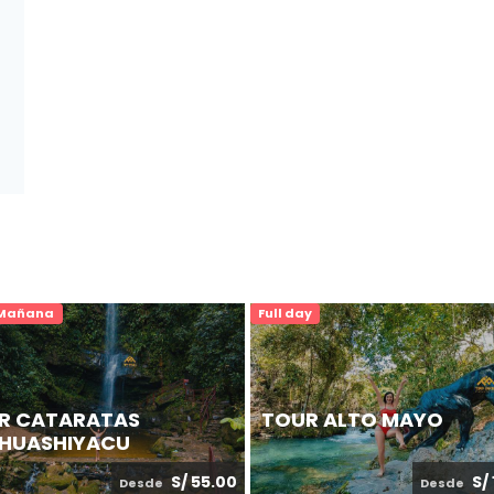
 Mañana
Full day
R CATARATAS
TOUR ALTO MAYO
AHUASHIYACU
S/ 55.00
S/
Desde
Desde