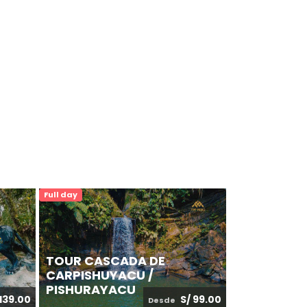
Full day
Turno Mañana
TOUR CASCADA DE
TOUR MIR
CARPISHUYACU /
TAYTAMAK
PISHURAYACU
 139.00
S/ 99.00
Desde