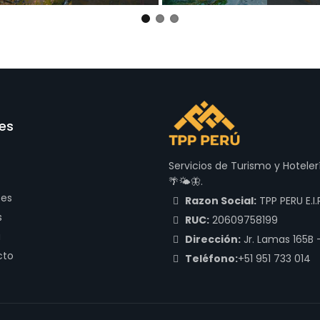
es
Servicios de Turismo y Hotele
🌴🌤🦋.
tes
Razon Social:
TPP PERU E.I.R
s
RUC:
20609758199
a
Dirección:
Jr. Lamas 165B 
cto
Teléfono:
+51 951 733 014