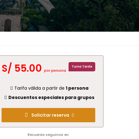
S/ 55.00
Turno Tarde
por persona
Tarifa válida a partir de
1 persona
Descuentos especiales para grupos
Solicitar reserva
Recuerda seguirnos en: