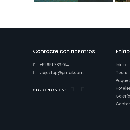
Contacte con nosotros
Enlac
+51 951 733 014
Inicio
viajestpp@gmail.com
Tours
Paque
Hotele
SIGUENOS EN:
Galerí
Conta